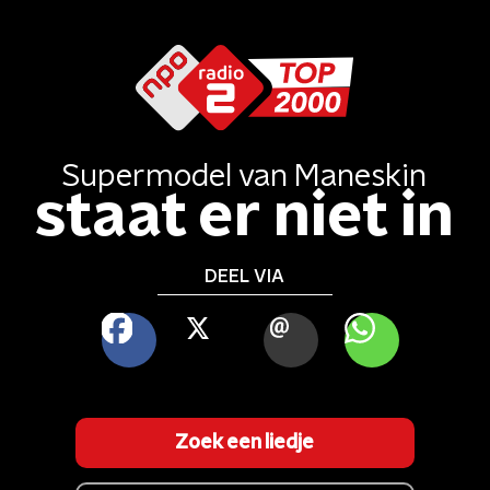
Supermodel
van
Maneskin
staat er niet in
DEEL VIA
FACEBOOK
X
MAIL
WHATSAPP
Zoek een liedje