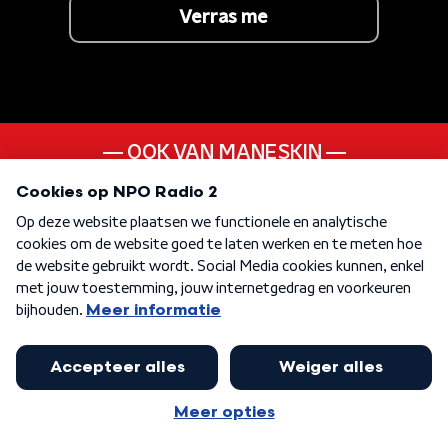
Verras me
OOK VAN MANESKIN
Zitti E Buoni
ANDER LIEDJE UIT DE
20s
KEN JE DEZE NOG
In Your Arms