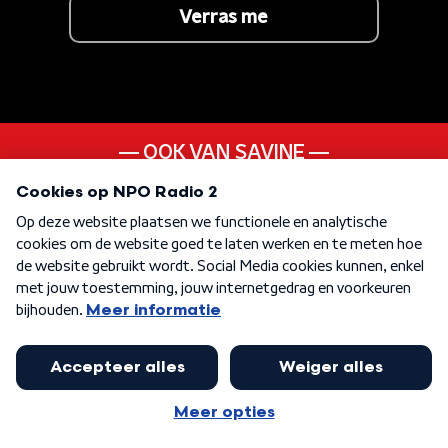
Verras me
OOK VAN SAVINE
Head Over Heels
ANDER LIEDJE UIT DE
20s
KEN JE DEZE NOG
Way Down Now