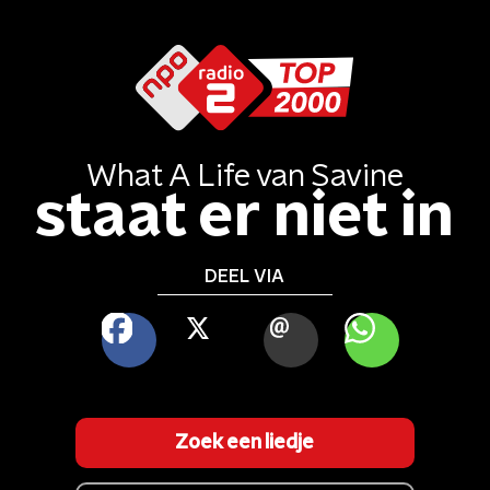
What A Life
van
Savine
staat er niet in
DEEL VIA
FACEBOOK
X
MAIL
WHATSAPP
Zoek een liedje