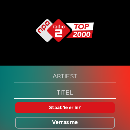
Staat 'ie er in?
Verras me