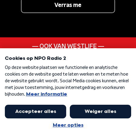
Verras me
OOK VAN WESTLIFE
Fool Again
ANDER LIEDJE UIT DE
00s
KEN JE DEZE NOG
Doctor Love