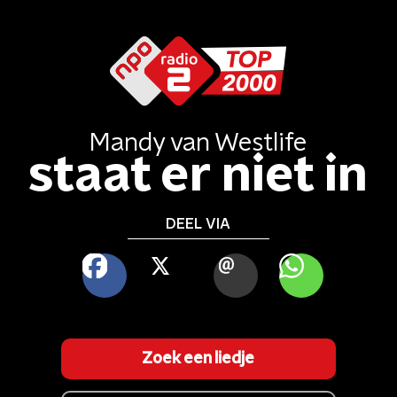
Mandy
van
Westlife
staat er niet in
DEEL VIA
FACEBOOK
X
MAIL
WHATSAPP
Zoek een liedje