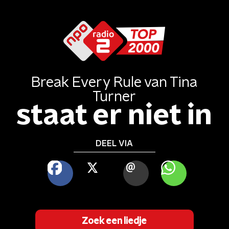
Break Every Rule
van
Tina
Turner
staat er niet in
DEEL VIA
FACEBOOK
X
MAIL
WHATSAPP
Zoek een liedje