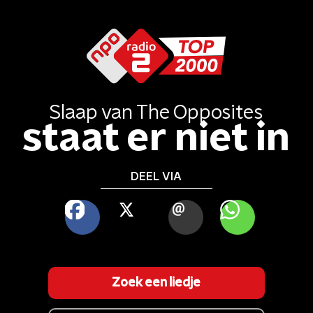
Slaap
van
The Opposites
staat er niet in
DEEL VIA
FACEBOOK
X
MAIL
WHATSAPP
Zoek een liedje