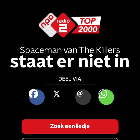
Spaceman
van
The Killers
staat er niet in
DEEL VIA
FACEBOOK
X
MAIL
WHATSAPP
Zoek een liedje