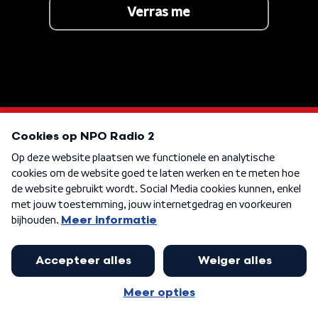
Verras me
OOK VAN THE JACKSONS
Time Waits For No One
KEN JE DEZE NOG
Something To Save
KEN JE DEZE NOG
One Of These Nights