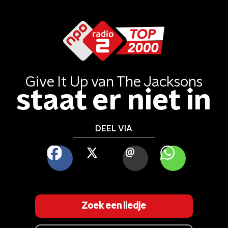
Give It Up
van
The Jacksons
staat er niet in
DEEL VIA
FACEBOOK
X
MAIL
WHATSAPP
Zoek een liedje