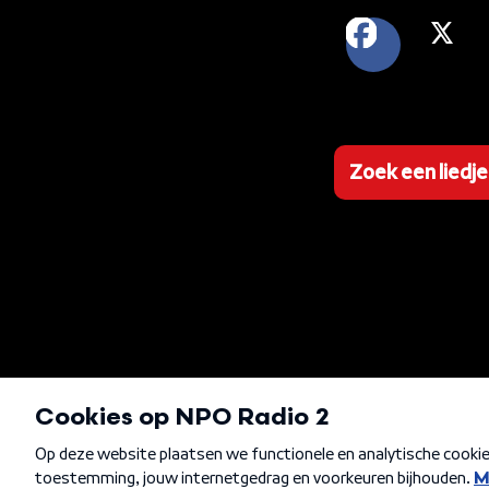
FACEB
X
Zoek een liedje