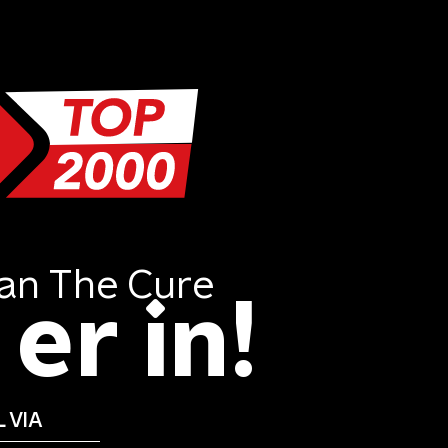
an
The Cure
er in!
 VIA