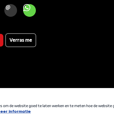
OOK
MAIL
WHATSAPP
Verras me