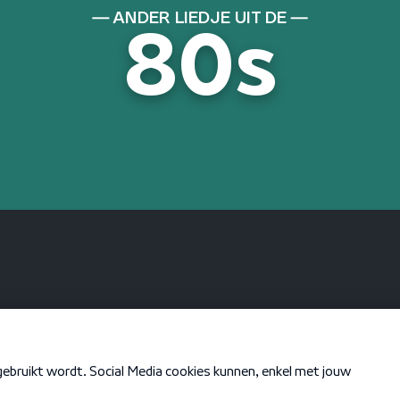
ANDER LIEDJE UIT DE
80s
KEN JE DEZE NOG
When I Think Of
You