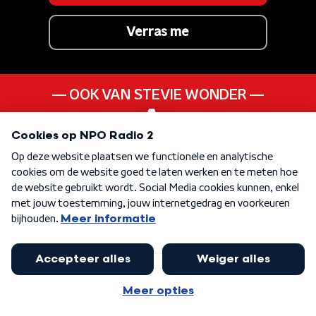
Verras me
OOK VAN STEVIE WONDER
As
ANDER LIEDJE UIT DE
70s
KEN JE DEZE NOG
It's A Man's Man's Man's
World