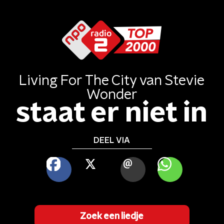
Living For The City
van
Stevie
Wonder
staat er niet in
DEEL VIA
FACEBOOK
X
MAIL
WHATSAPP
Zoek een liedje