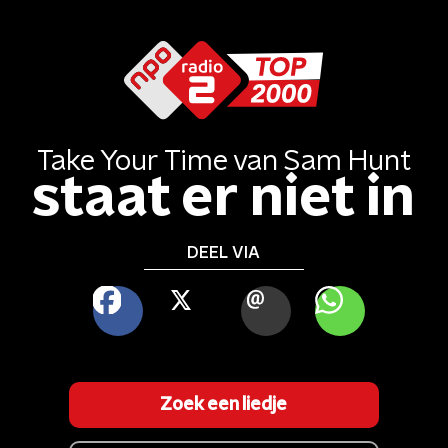
Take Your Time
van
Sam Hunt
staat er niet in
DEEL VIA
FACEBOOK
X
MAIL
WHATSAPP
Zoek een liedje