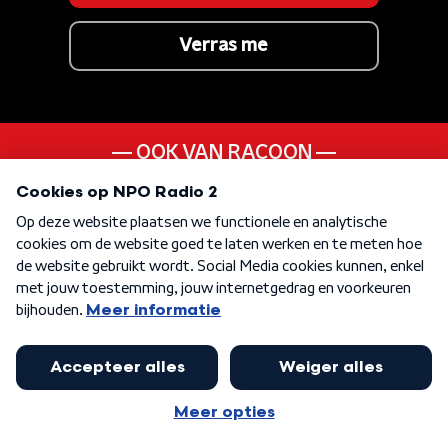
Verras me
OOK VAN RACOON
Lucky All My Life
ANDER LIEDJE UIT DE
20s
KEN JE DEZE NOG
Solid