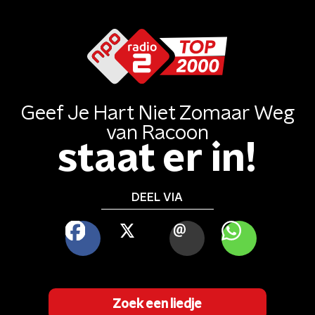
Geef Je Hart Niet Zomaar Weg
van
Racoon
staat er in!
DEEL VIA
FACEBOOK
X
MAIL
WHATSAPP
Zoek een liedje