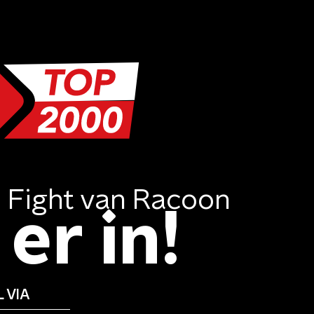
 Fight
van
Racoon
er in!
 VIA