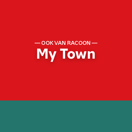
OOK VAN RACOON
My Town