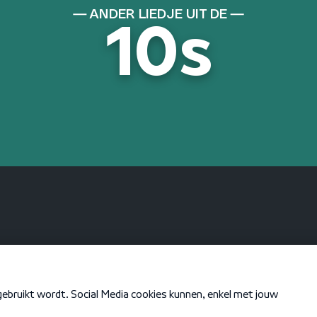
ANDER LIEDJE UIT DE
10s
KEN JE DEZE NOG
I Saw The Light