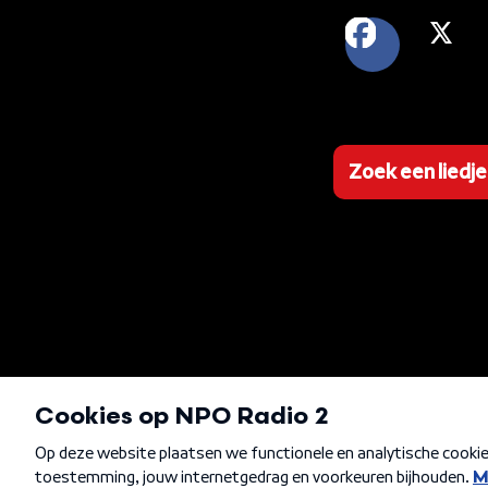
FACEB
X
Zoek een liedje