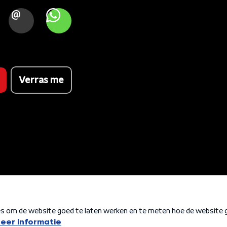
OOK
MAIL
WHATSAPP
Verras me