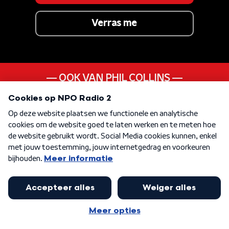
Verras me
OOK VAN PHIL COLLINS
Long Long Way To Go
ANDER LIEDJE UIT DE
80s
KEN JE DEZE NOG
Ella Elle L A