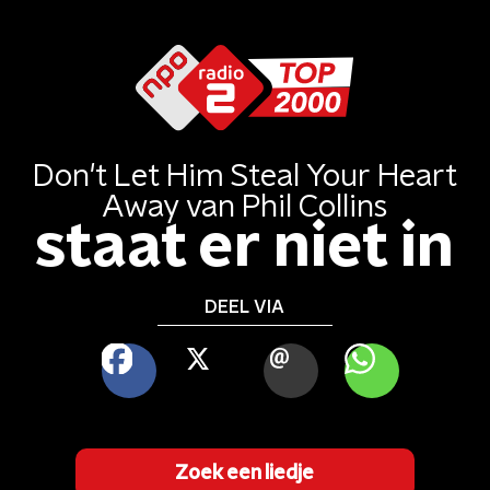
Don't Let Him Steal Your Heart
Away
van
Phil Collins
staat er niet in
DEEL VIA
FACEBOOK
X
MAIL
WHATSAPP
Zoek een liedje