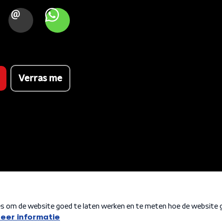
OOK
MAIL
WHATSAPP
Verras me