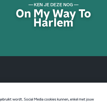
KEN JE DEZE NOG
On My Way To
Harlem
KEN JE DEZE NOG
I Wanna Be The
Only One