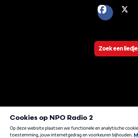
FACEB
X
Zoek een liedje