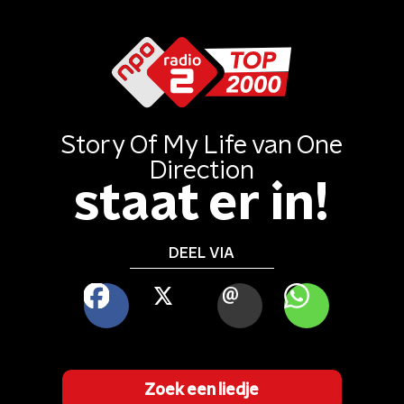
Story Of My Life
van
One
Direction
staat er in!
DEEL VIA
FACEBOOK
X
MAIL
WHATSAPP
Zoek een liedje