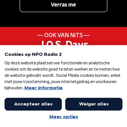
Verras me
OOK VAN NITS
J.O.S. Days
ANDER LIEDJE UIT DE
90s
KEN JE DEZE NOG
Take Your Time (Do It
Right) (part 1)