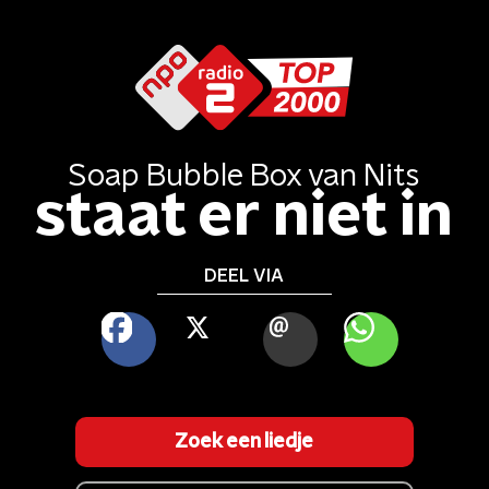
Soap Bubble Box
van
Nits
staat er niet in
DEEL VIA
FACEBOOK
X
MAIL
WHATSAPP
Zoek een liedje