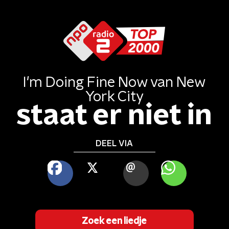
I'm Doing Fine Now
van
New
York City
staat er niet in
DEEL VIA
FACEBOOK
X
MAIL
WHATSAPP
Zoek een liedje