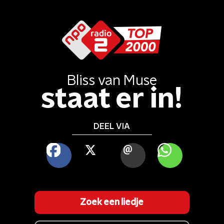
Bliss
van
Muse
staat er in!
DEEL VIA
FACEBOOK
X
MAIL
WHATSAPP
Zoek een liedje