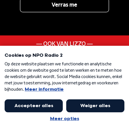
Verras me
OOK VAN LIZZO
Good As Hell
ANDER LIEDJE UIT DE
20s
KEN JE DEZE NOG
Ain't That A Bitch