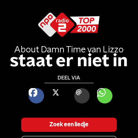
About Damn Time
van
Lizzo
staat er niet in
DEEL VIA
FACEBOOK
X
MAIL
WHATSAPP
Zoek een liedje