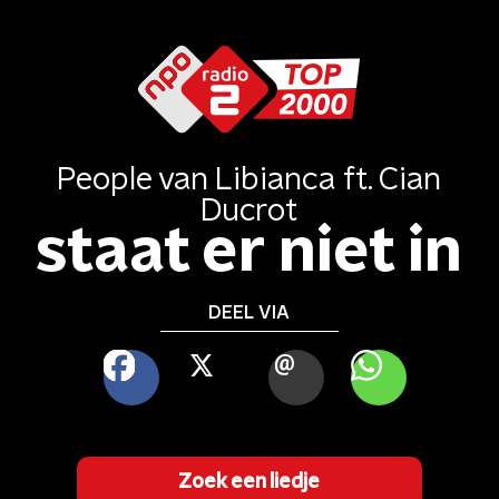
People
van
Libianca ft. Cian
Ducrot
staat er niet in
DEEL VIA
FACEBOOK
X
MAIL
WHATSAPP
Zoek een liedje