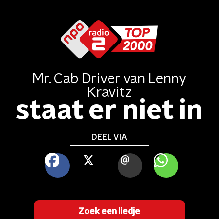
Mr. Cab Driver
van
Lenny
Kravitz
staat er niet in
DEEL VIA
FACEBOOK
X
MAIL
WHATSAPP
Zoek een liedje