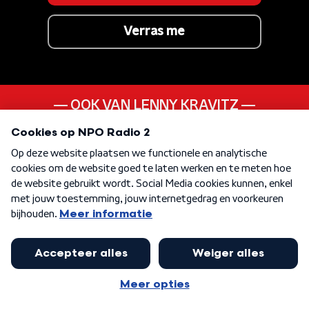
Verras me
OOK VAN LENNY KRAVITZ
Stand By My Woman
ANDER LIEDJE UIT DE
80s
KEN JE DEZE NOG
I'm Still Standing