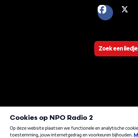
FACEB
X
Zoek een liedje