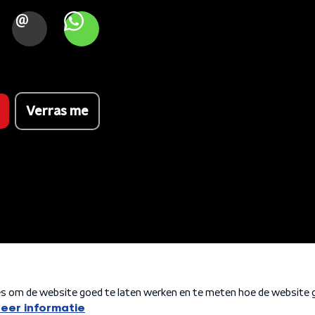
OOK
MAIL
WHATSAPP
Verras me