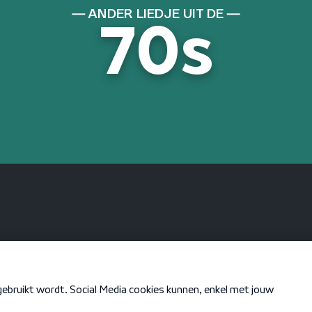
ANDER LIEDJE UIT DE
70s
KEN JE DEZE NOG
Powerless (Say
What You Want)