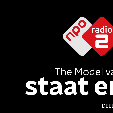
The Model
v
staat er
DEEL