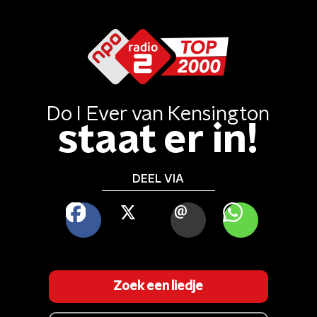
Do I Ever
van
Kensington
staat er in!
DEEL VIA
FACEBOOK
X
MAIL
WHATSAPP
Zoek een liedje