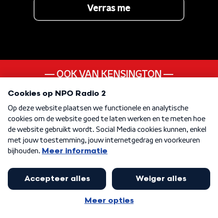
Verras me
OOK VAN KENSINGTON
What Lies Ahead
ANDER LIEDJE UIT DE
10s
KEN JE DEZE NOG
I Got My Mind Made Up