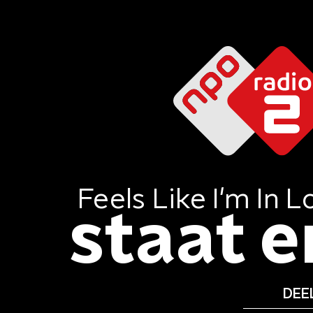
Feels Like I'm In L
staat er
DEEL