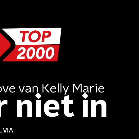
ove
van
Kelly Marie
 niet in
 VIA