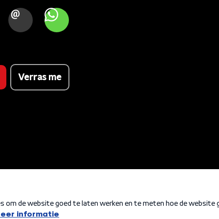
OOK
MAIL
WHATSAPP
Verras me