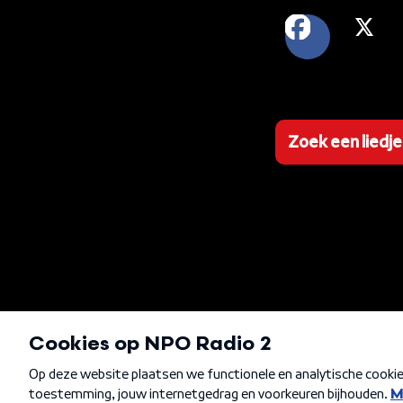
FACEB
X
Zoek een liedje