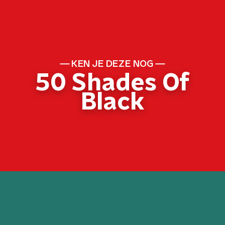
KEN JE DEZE NOG
50 Shades Of
Black