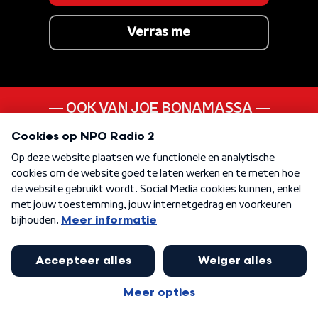
Verras me
OOK VAN JOE BONAMASSA
Dust Bowl
KEN JE DEZE NOG
Everybody Dance
KEN JE DEZE NOG
The Only Living Boy In
New York