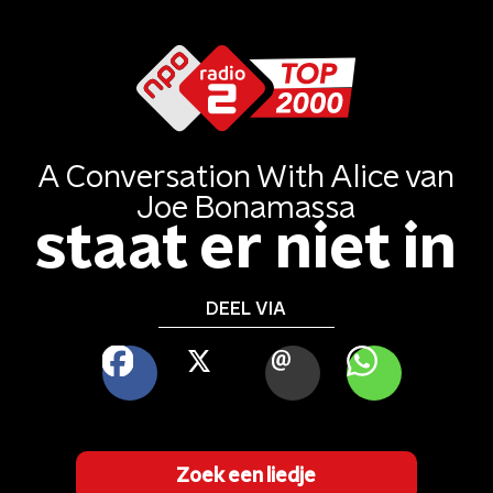
A Conversation With Alice
van
Joe Bonamassa
staat er niet in
DEEL VIA
FACEBOOK
X
MAIL
WHATSAPP
Zoek een liedje