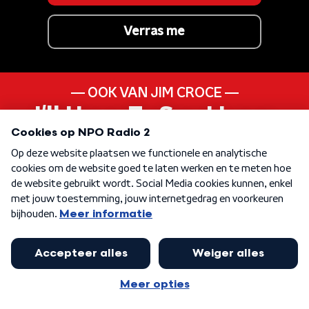
Verras me
OOK VAN JIM CROCE
I'll Have To Say I Love
You In A Song
ANDER LIEDJE UIT DE
70s
KEN JE DEZE NOG
How Bizarre