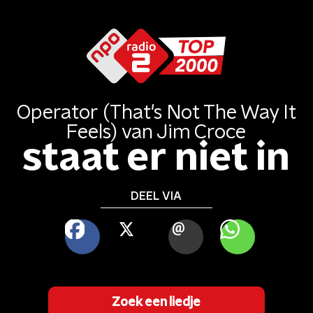
Operator (That's Not The Way It
Feels)
van
Jim Croce
staat er niet in
DEEL VIA
FACEBOOK
X
MAIL
WHATSAPP
Zoek een liedje