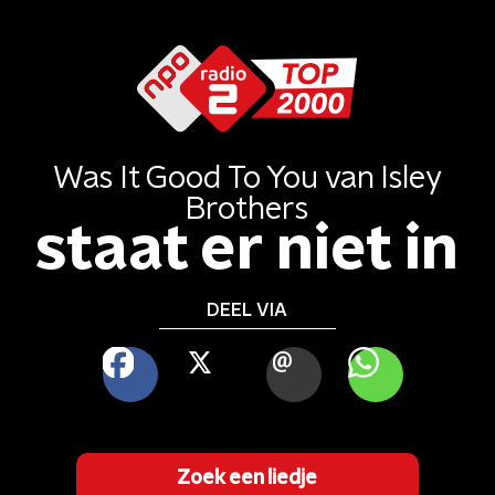
Was It Good To You
van
Isley
Brothers
staat er niet in
DEEL VIA
FACEBOOK
X
MAIL
WHATSAPP
Zoek een liedje