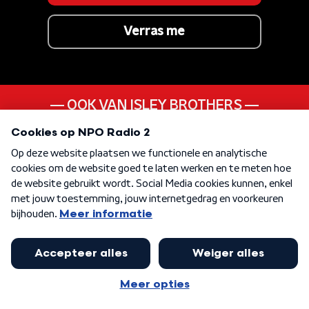
Verras me
OOK VAN ISLEY BROTHERS
Twist And Shout
ANDER LIEDJE UIT DE
60s
KEN JE DEZE NOG
Wait For Me (Live)