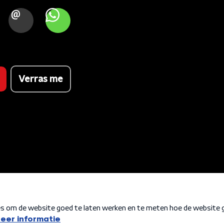
OOK
MAIL
WHATSAPP
Verras me