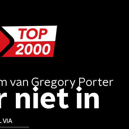
am
van
Gregory Porter
 niet in
 VIA