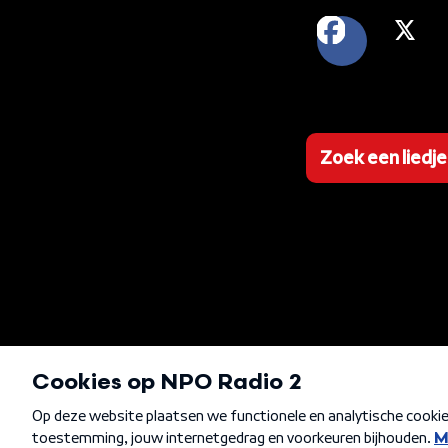
FACEB
X
Zoek een liedje