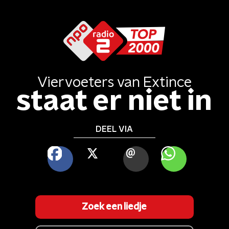
Viervoeters
van
Extince
staat er niet in
DEEL VIA
FACEBOOK
X
MAIL
WHATSAPP
Zoek een liedje