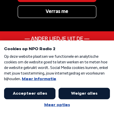
Verras me
ANDER LIEDJE UIT DE
00s
KEN JE DEZE NOG
Peace Of Mind
KEN JE DEZE NOG
What I Like About You