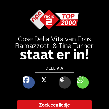
Cose Della Vita
van
Eros
Ramazzotti & Tina Turner
staat er in!
DEEL VIA
FACEBOOK
X
MAIL
WHATSAPP
Zoek een liedje