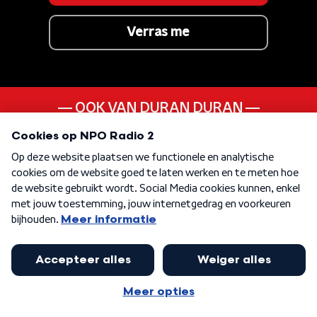
Verras me
OOK VAN DURAN DURAN
A View To A Kill
ANDER LIEDJE UIT DE
80s
KEN JE DEZE NOG
Lovin' You