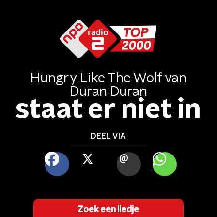
Hungry Like The Wolf
van
Duran Duran
staat er niet in
DEEL VIA
FACEBOOK
X
MAIL
WHATSAPP
Zoek een liedje