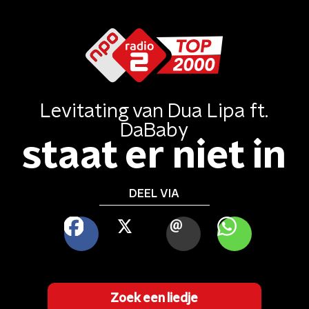
Levitating
van
Dua Lipa ft.
DaBaby
staat er niet in
DEEL VIA
FACEBOOK
X
MAIL
WHATSAPP
Zoek een liedje