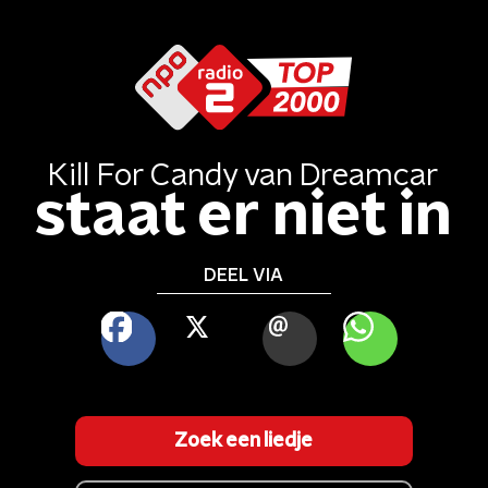
Kill For Candy
van
Dreamcar
staat er niet in
DEEL VIA
FACEBOOK
X
MAIL
WHATSAPP
Zoek een liedje