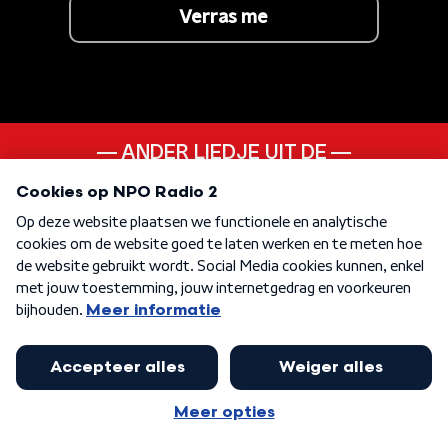
Verras me
ANDER LIEDJE UIT DE
10s
KEN JE DEZE NOG
I Think We're Alone Now
KEN JE DEZE NOG
Als Ik Je Weer Zie