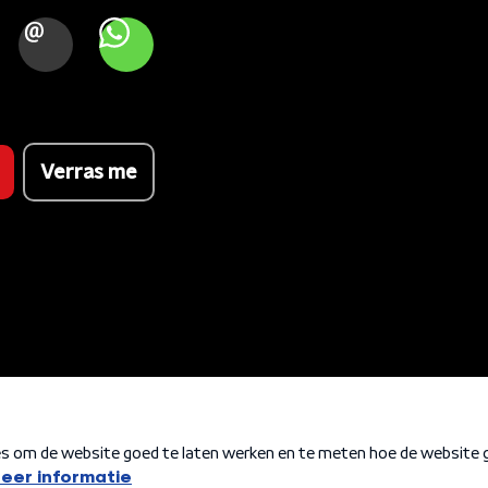
OOK
MAIL
WHATSAPP
Verras me