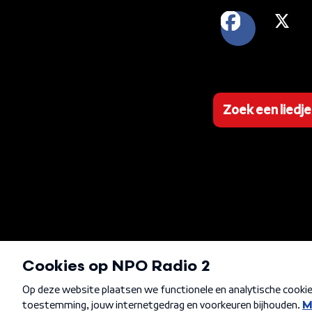
FACEB
X
Zoek een liedje