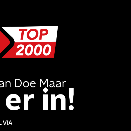
an
Doe Maar
er in!
 VIA