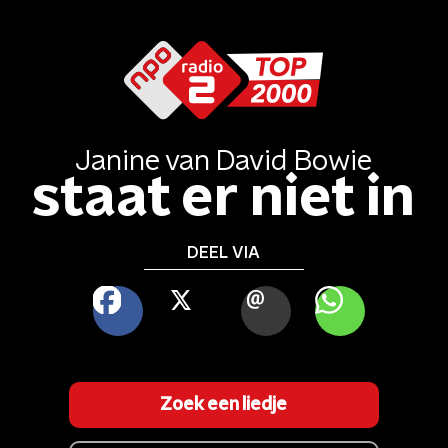
Janine
van
David Bowie
staat er niet in
DEEL VIA
FACEBOOK
X
MAIL
WHATSAPP
Zoek een liedje