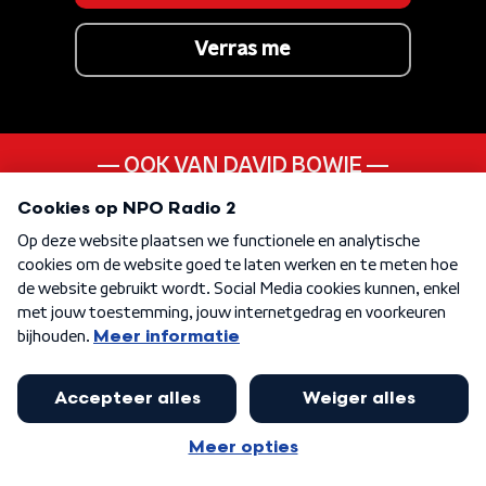
Verras me
OOK VAN DAVID BOWIE
Prettiest Star
ANDER LIEDJE UIT DE
60s
KEN JE DEZE NOG
And It Stoned Me