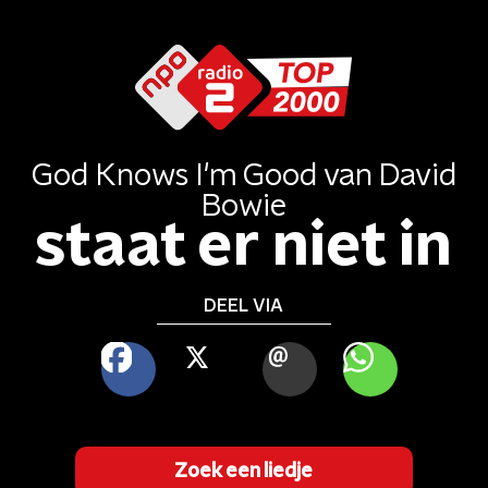
God Knows I'm Good
van
David
Bowie
staat er niet in
DEEL VIA
FACEBOOK
X
MAIL
WHATSAPP
Zoek een liedje