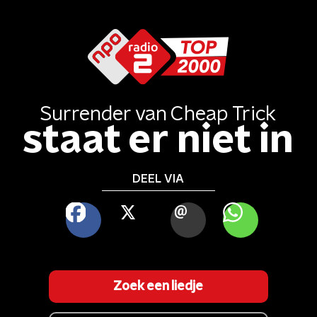
Surrender
van
Cheap Trick
staat er niet in
DEEL VIA
FACEBOOK
X
MAIL
WHATSAPP
Zoek een liedje