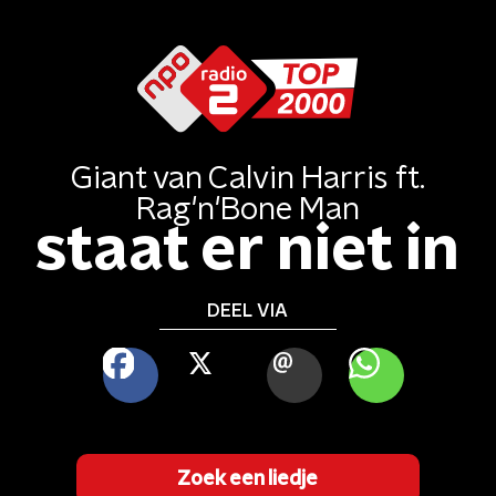
Giant
van
Calvin Harris ft.
Rag'n'Bone Man
staat er niet in
DEEL VIA
FACEBOOK
X
MAIL
WHATSAPP
Zoek een liedje