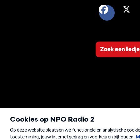
FACEB
X
Zoek een liedje