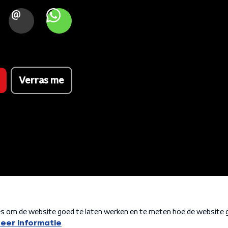
OOK
MAIL
WHATSAPP
Verras me