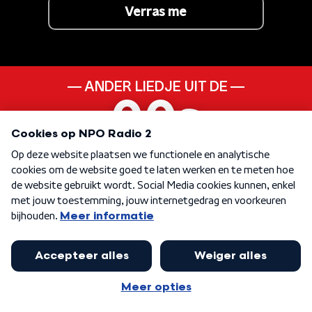
Verras me
ANDER LIEDJE UIT DE
00s
KEN JE DEZE NOG
Does Anybody Out
There Even care
KEN JE DEZE NOG
Con Te Partiro