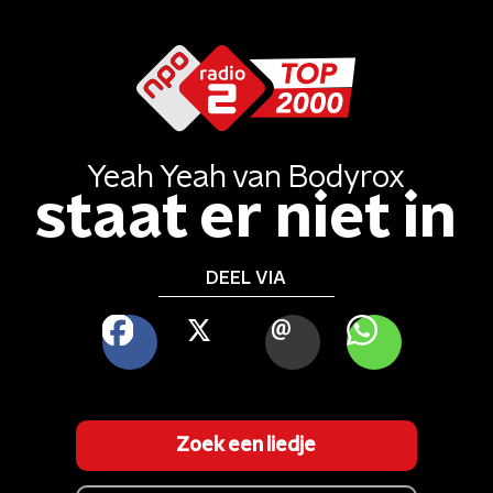
Yeah Yeah
van
Bodyrox
staat er niet in
DEEL VIA
FACEBOOK
X
MAIL
WHATSAPP
Zoek een liedje