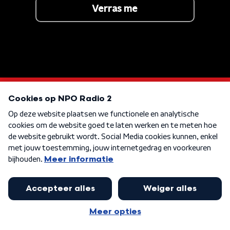
Verras me
OOK VAN BLONDIE
The Tide Is High
KEN JE DEZE NOG
Waterloo Sunset
KEN JE DEZE NOG
Holiday Rap