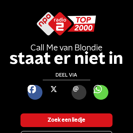
Call Me
van
Blondie
staat er niet in
DEEL VIA
FACEBOOK
X
MAIL
WHATSAPP
Zoek een liedje