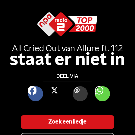
All Cried Out
van
Allure ft. 112
staat er niet in
DEEL VIA
FACEBOOK
X
MAIL
WHATSAPP
Zoek een liedje